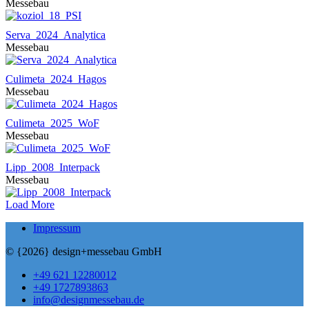
Messebau
Serva_2024_Analytica
Messebau
Culimeta_2024_Hagos
Messebau
Culimeta_2025_WoF
Messebau
Lipp_2008_Interpack
Messebau
Load More
Impressum
© {2026} design+messebau GmbH
+49 621 12280012
+49 1727893863
info@designmessebau.de